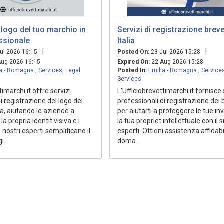
l logo del tuo marchio in
Servizi di registrazione breve
ssionale
Italia
|
|
ul-2026 16:15
Posted On:
23-Jul-2026 15:28
ug-2026 16:15
Expired On:
22-Aug-2026 15:28
ia - Romagna
,
Services
,
Legal
Posted In:
Emilia - Romagna
,
Service
Services
timarchi.it offre servizi
L'Ufficiobrevettimarchi.it fornisce 
i registrazione del logo del
professionali di registrazione dei 
ia, aiutando le aziende a
per aiutarti a proteggere le tue in
a propria identit visiva e i
la tua propriet intellettuale con il 
I nostri esperti semplificano il
esperti. Ottieni assistenza affidabi
...
doma...