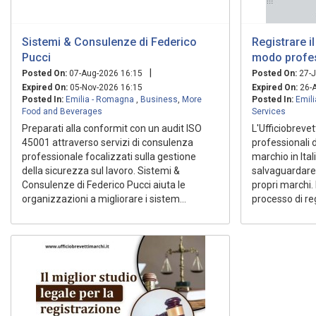
Sistemi & Consulenze di Federico
Registrare i
Pucci
modo profe
|
Posted On:
07-Aug-2026 16:15
Posted On:
27-J
Expired On:
05-Nov-2026 16:15
Expired On:
26-A
Posted In:
Emilia - Romagna
,
Business
,
More
Posted In:
Emil
Food and Beverages
Services
Preparati alla conformit con un audit ISO
L'Ufficiobrevet
45001 attraverso servizi di consulenza
professionali d
professionale focalizzati sulla gestione
marchio in Ital
della sicurezza sul lavoro. Sistemi &
salvaguardare l
Consulenze di Federico Pucci aiuta le
propri marchi. 
organizzazioni a migliorare i sistem...
processo di regi