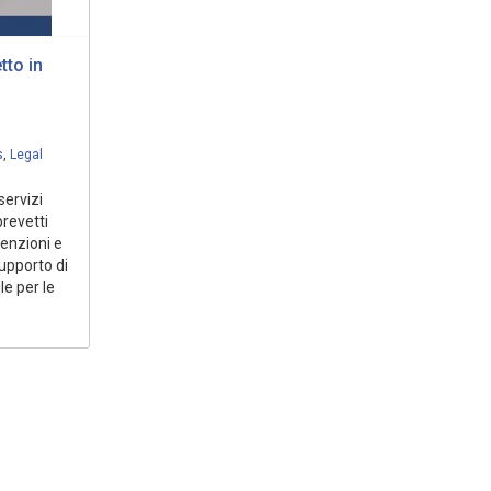
tto in
s
,
Legal
servizi
brevetti
venzioni e
supporto di
le per le