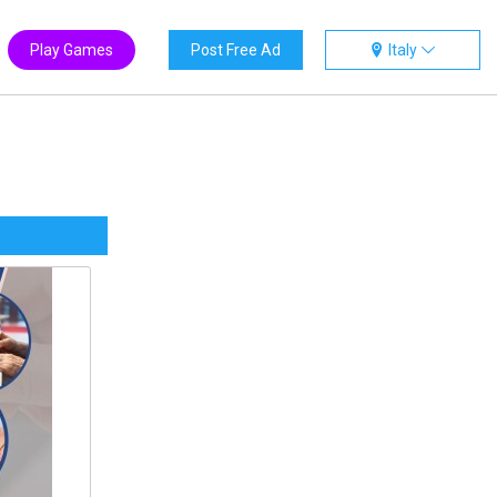
Play Games
Post Free Ad
Italy